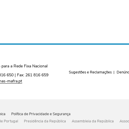
para a Rede Fixa Nacional
Sugestões e Reclamações
Denúnc
816 650
| Fax:
261 816 659
as-mafra.pt
nica
Política de Privacidade e Segurança
e Portugal
Presidência da República
Assembleia da República
Assoc