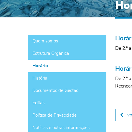
Hor
Horár
Quem somos
De 2.ª a
Estrutura Orgânica
Horário
Horár
História
De 2.ª a
Reencam
Documentos de Gestão
Editais
vo
Política de Privacidade
Notícias e outras informações