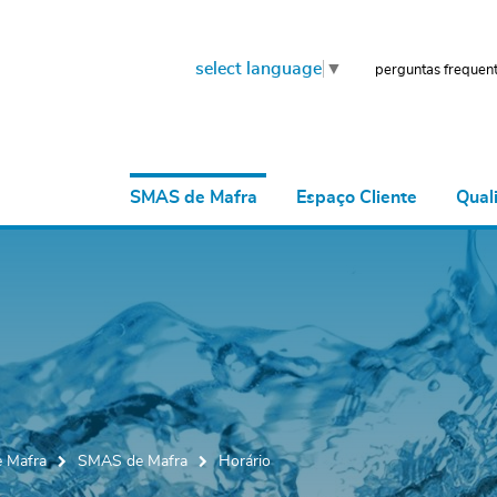
select language
▼
perguntas frequen
SMAS de Mafra
Espaço Cliente
Qual
 Mafra
SMAS de Mafra
Horário