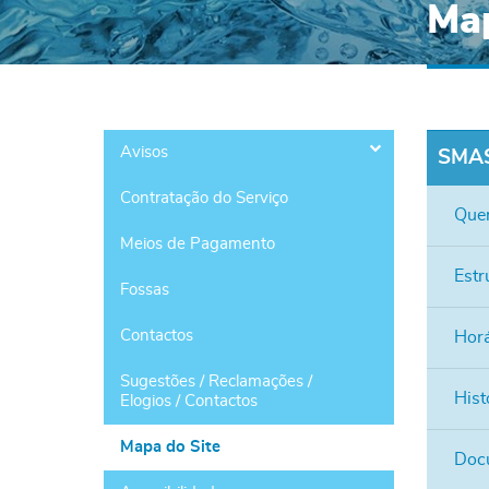
Map
Avisos
SMAS
Contratação do Serviço
Que
Meios de Pagamento
Estr
Fossas
Contactos
Horá
Sugestões / Reclamações /
Hist
Elogios / Contactos
Mapa do Site
Doc