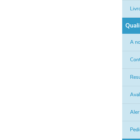
Livr
Qual
A no
Cont
Resu
Aval
Aler
Pedi