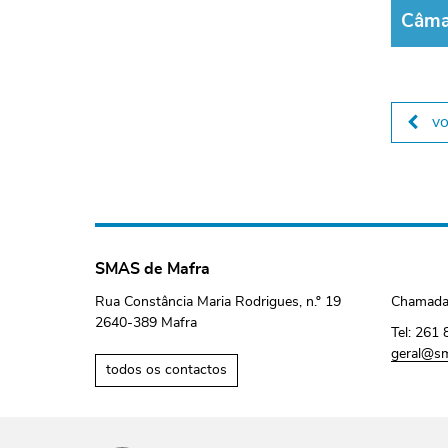
Câma
vo
SMAS de Mafra
Rua Constância Maria Rodrigues, n.º 19
Chamada 
2640-389 Mafra
Tel:
261 
geral@sm
todos os contactos