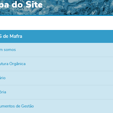
a do Site
 de Mafra
m somos
utura Orgânica
rio
ória
umentos de Gestão