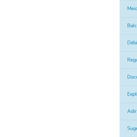
Mei
Balc
Débi
Reg
Doc
Expl
Adir
Suge