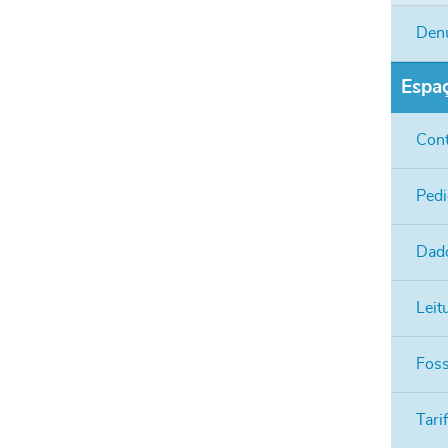
Den
Espaç
Cont
Pedi
Dado
Leit
Fos
Tari