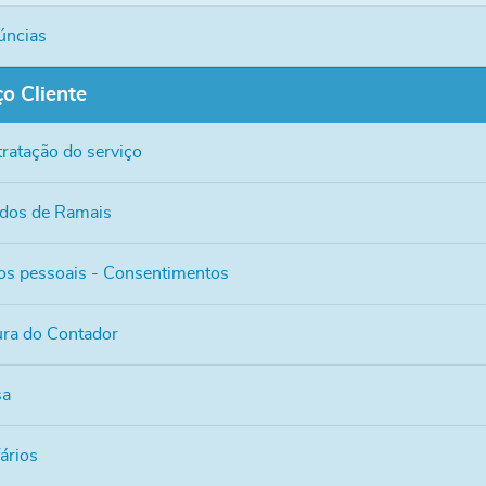
úncias
o Cliente
ratação do serviço
dos de Ramais
s pessoais - Consentimentos
ura do Contador
sa
fários