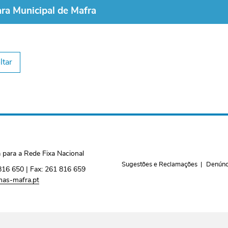
ra Municipal de Mafra
ltar
para a Rede Fixa Nacional
Sugestões e Reclamações
Denúnc
816 650
| Fax:
261 816 659
as-mafra.pt