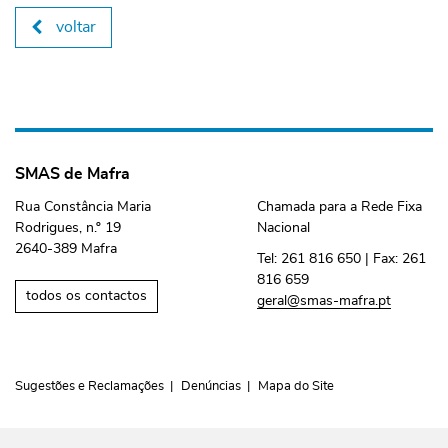
voltar
SMAS de Mafra
Rua Constância Maria
Chamada para a Rede Fixa
Rodrigues, n.º 19
Nacional
2640-389 Mafra
Tel:
261 816 650
| Fax:
261
816 659
todos os contactos
geral@smas-mafra.pt
Sugestões e Reclamações
Denúncias
Mapa do Site